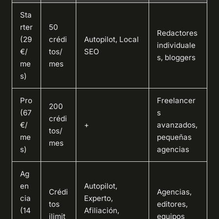
Sta
rter
50
Redactores
(29
crédi
Autopilot, Local
individuale
€/
tos/
SEO
s, bloggers
me
mes
s)
Pro
Freelancer
200
(67
s
crédi
€/
+
avanzados,
tos/
me
pequeñas
mes
s)
agencias
Ag
en
Autopilot,
Crédi
Agencias,
cia
Experto,
tos
editores,
(14
Afiliación,
ilimit
equipos